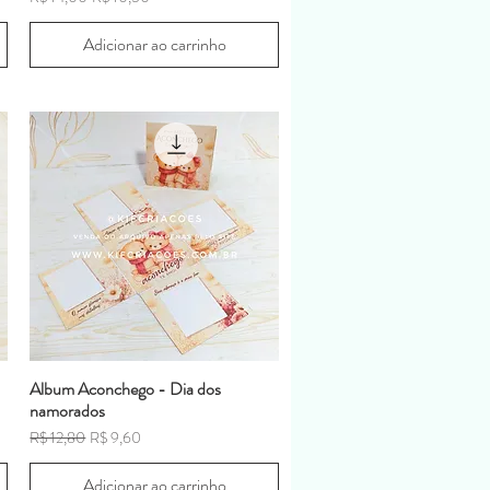
Adicionar ao carrinho
Album Aconchego - Dia dos
namorados
Preço normal
Preço promocional
R$ 12,80
R$ 9,60
Adicionar ao carrinho