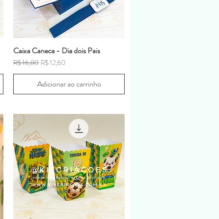
Caixa Caneca - Dia dois Pais
Preço normal
Preço promocional
R$ 16,80
R$ 12,60
Adicionar ao carrinho