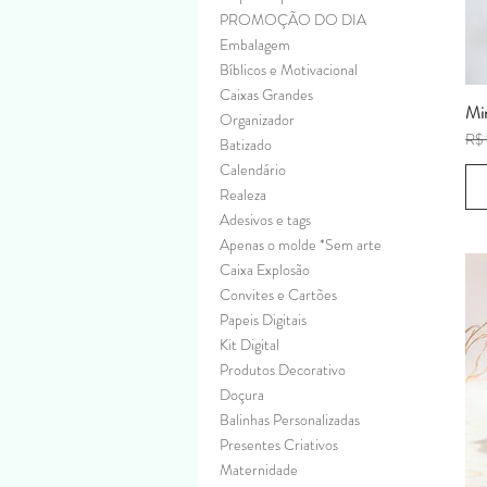
PROMOÇÃO DO DIA
Embalagem
Bíblicos e Motivacional
Caixas Grandes
Min
Organizador
Pre
R$ 
Batizado
Calendário
Realeza
Adesivos e tags
Apenas o molde *Sem arte
Caixa Explosão
Convites e Cartões
Papeis Digitais
Kit Digital
Produtos Decorativo
Doçura
Balinhas Personalizadas
Presentes Criativos
Maternidade