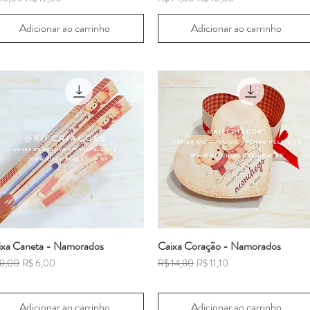
Adicionar ao carrinho
Adicionar ao carrinho
ixa Caneta - Namorados
Caixa Coração - Namorados
ço normal
Preço promocional
Preço normal
Preço promocional
 8,00
R$ 6,00
R$ 14,80
R$ 11,10
Adicionar ao carrinho
Adicionar ao carrinho