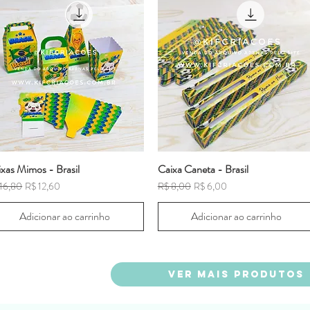
xas Mimos - Brasil
Caixa Caneta - Brasil
ço normal
Preço promocional
Preço normal
Preço promocional
16,80
R$ 12,60
R$ 8,00
R$ 6,00
Adicionar ao carrinho
Adicionar ao carrinho
VER MAIS PRODUTOS