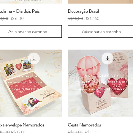
olinha - Dia dois Pais
Decoração Brasil
ço normal
Preço promocional
Preço normal
Preço promocional
 8,00
R$ 6,00
R$ 16,80
R$ 12,60
Adicionar ao carrinho
Adicionar ao carrinho
ixa envelope Namorados
Cesta Namorados
ço normal
Preço promocional
Preço normal
Preço promocional
 16,00
R$ 12,00
R$ 14,00
R$ 10,50