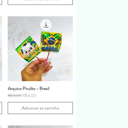
Arquivo Pirulito - Brasil
Preço normal
Preço promocional
R$ 8,00
R$ 6,00
Adicionar ao carrinho