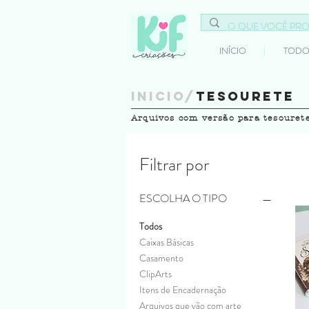
INÍCIO
TODO
INICIO/
tesourete
Arquivos com versão para tesouret
Filtrar por
ESCOLHA O TIPO
Todos
Caixas Básicas
Casamento
ClipArts
Itens de Encadernação
Arquivos que vão com arte