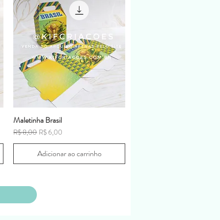
Maletinha Brasil
Preço normal
Preço promocional
R$ 8,00
R$ 6,00
Adicionar ao carrinho