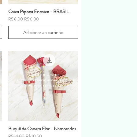
Caixa Pipoca Encaixe - BRASIL
Preço normal
Preço promocional
R$ 8,00
R$ 6,00
Adicionar ao carrinho
Buquê de Caneta Flor - Namorados
Preço normal
Preço promocional
R$ 14,00
R$ 10,50