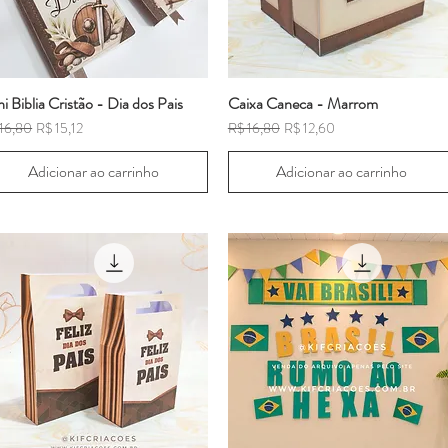
i Biblia Cristão - Dia dos Pais
Caixa Caneca - Marrom
ço normal
Preço promocional
Preço normal
Preço promocional
16,80
R$ 15,12
R$ 16,80
R$ 12,60
Adicionar ao carrinho
Adicionar ao carrinho