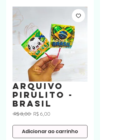
Arquivo
Pirulito -
Brasil
Preço
Preço
 R$ 8,00 
R$ 6,00
normal
promocional
Adicionar ao carrinho