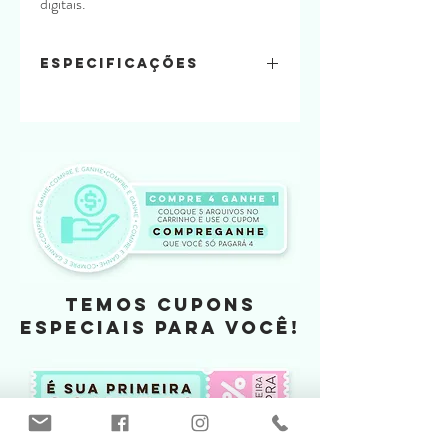
digitais.
Especificações
Quantidade de folhas:
4 em 1 olha
Material usado:
offset 240
Tamanho
TEMOS CUPONS
ESPECIAIS PARA VOCÊ!