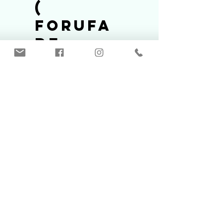
(
Forufa
de
Páscoa)
R$ 69,90
69,90
R$
Válido por 6 meses
EU QUERO! 
Caixa para Mini Ovos
50 ou brownie