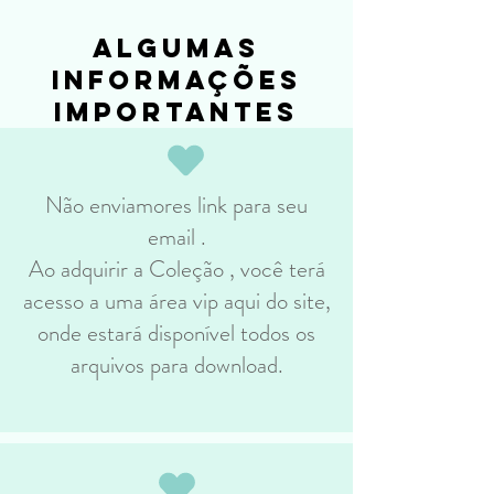
algumas
informações
importantes
Não enviamores link para seu
email .
Ao adquirir a Coleção , você terá
acesso a uma área vip aqui do site,
onde estará disponível todos os
arquivos para download.