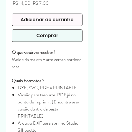
Preço
Preço
 R$ 14,00 
R$ 7,00
normal
promocional
Adicionar ao carrinho
Comprar
O que você vai receber?
Molde da maleta + arte versão cordeiro
rosa
Quais Formatos ?
DXF, SVG, PDF e PRINTABLE
Versão para tesourte. PDF já no
ponto de imprimir. (Encontre essa
versão dentro da pasta
PRINTABLE)
Arquivo DXF para abrir no Studio
Silhouette