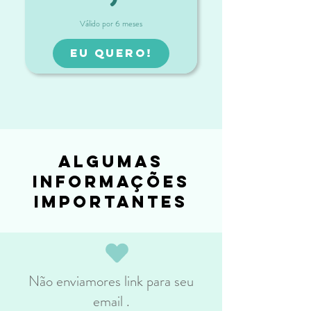
69,90R$
Válido por 6 meses
EU QUERO!
algumas
informações
importantes
Não enviamores link para seu
email .