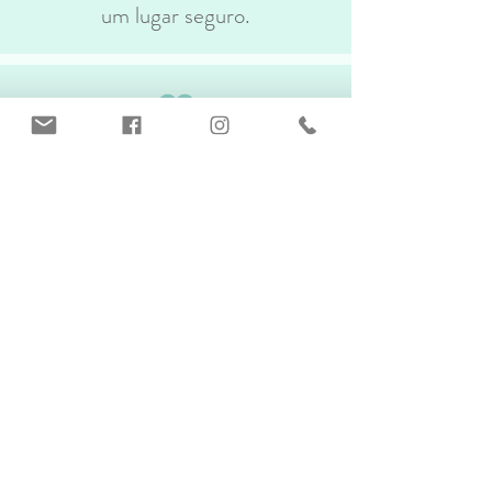
um lugar seguro.
Não tem fotos para divulgação.
Estou estudando uma forma de
liberar as fotos para quem adquirir
a coleção.
Não é mensalidade. Você vai
pagar o valor único de 69,90 e
terá o prazo de 3 meses para