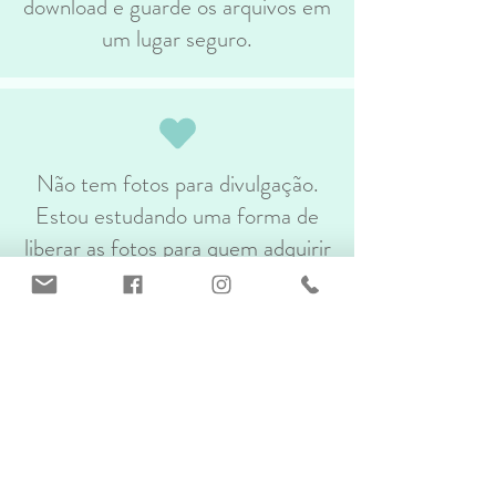
download e guarde os arquivos em
um lugar seguro.
Não tem fotos para divulgação.
Estou estudando uma forma de
liberar as fotos para quem adquirir
a coleção.
Não é mensalidade. Você vai
pagar o valor único de 69,90 e
terá o prazo de 6 meses para