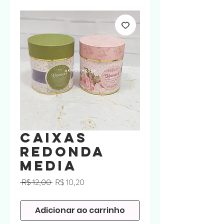
Caixas
redonda
media
Preço
Preço
 R$ 12,00 
R$ 10,20
normal
promocional
Adicionar ao carrinho