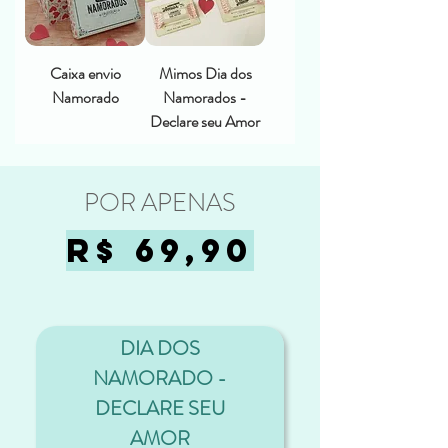
Caixa envio
Mimos Dia dos
Namorado
Namorados -
Declare seu Amor
POR APENAS
R$ 69,90
DIA DOS
NAMORADO -
DECLARE SEU
AMOR