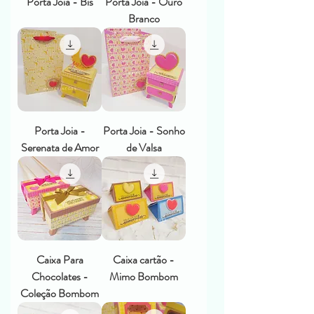
Porta Joia - Bis
Porta Joia - Ouro
Branco
Porta Joia -
Porta Joia - Sonho
Serenata de Amor
de Valsa
Caixa Para
Caixa cartão -
Chocolates -
Mimo Bombom
Coleção Bombom