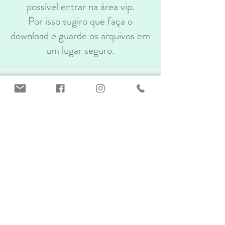
possível entrar na área vip.
Por isso sugiro que faça o
download e guarde os arquivos em
um lugar seguro.
Não tem fotos para divulgação.
Estou estudando uma forma de
liberar as fotos para quem adquirir
a coleção.