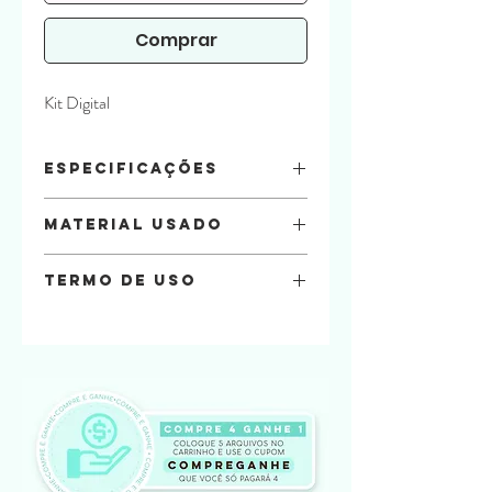
Comprar
Kit Digital
Especificações
Imagens PNG E JPEG
Material Usado
Termo de uso
Na compra do arquivo você está
automaticamente concordando com os
termos de uso a seguir.
Por favor, leia tudo com atenção!
É permitido que os arquivos aqui
comprados, sejam usados em projetos
pessoais.
É permitido a comercialização do