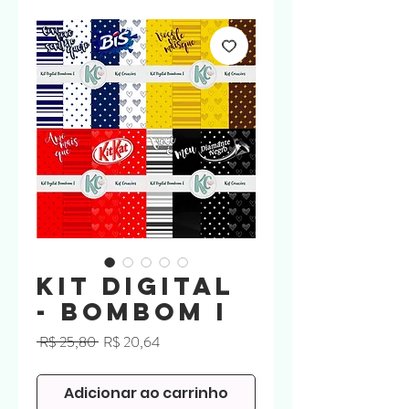
Kit Digital
- Bombom I
Preço
Preço
 R$ 25,80 
R$ 20,64
normal
promocional
Adicionar ao carrinho