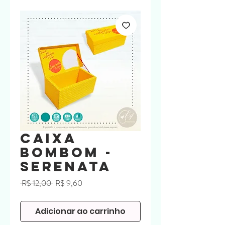
Caixa
Bombom -
SERENATA
Preço
Preço
 R$ 12,00 
R$ 9,60
normal
promocional
Adicionar ao carrinho