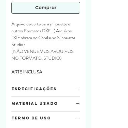
Comprar
Arquivo de corte para silhouette e
outros.Formatos DXF . ( Arquivos
DXF abrem no Corel e no Silhouette
Studio)
(NÃO VENDEMOS ARQUIVOS
NO FORMATO .STUDIO)
ARTE INCLUSA
Especificações
Arquivo:
DXF
Material Usado
Tamanho:
10,5 x 18,5 x 8
Parte interna útil: 8 x 16 x 7,5
Papel Offset 240g
Tipo:
A4
Termo de uso
Folhas: 6