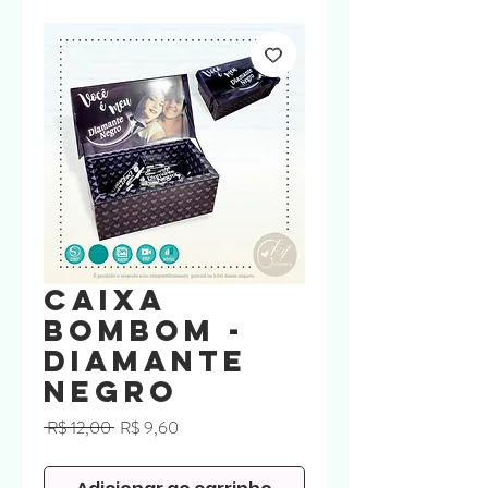
Caixa
Bombom -
DIAMANTE
NEGRO
Preço
Preço
 R$ 12,00 
R$ 9,60
normal
promocional