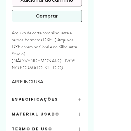
Adicionar ao carrinho
Comprar
Arquivo de corte para silhouette e
outros.Formatos DXF . ( Arquivos
DXF abrem no Corel e no Silhouette
Studio)
(NÃO VENDEMOS ARQUIVOS
NO FORMATO .STUDIO)
ARTE INCLUSA
Especificações
Arquivo:
DXF
Material Usado
Tamanho:
10,5 x 18,5 x 8
Parte interna útil: 8 x 16 x 7,5
Papel Offset 240g
Tipo:
A4
Termo de uso