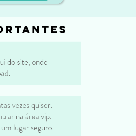
ortantes
ui do site, onde
oad.
tas vezes quiser.
trar na área vip.
 um lugar seguro.