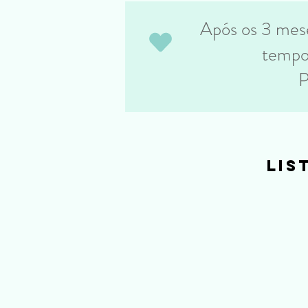
Após os 3 mese
tempo 
P
lis