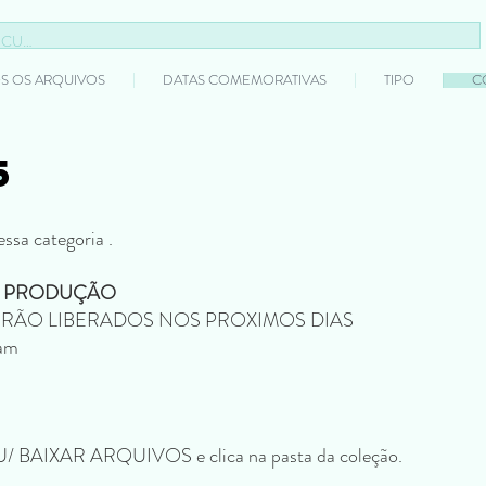
S OS ARQUIVOS
DATAS COMEMORATIVAS
TIPO
C
5
5
essa categoria .
M PRODUÇÃO
ERÃO LIBERADOS NOS PROXIMOS DIAS
ram
NU/ BAIXAR ARQUIVOS e clica na pasta da coleção.