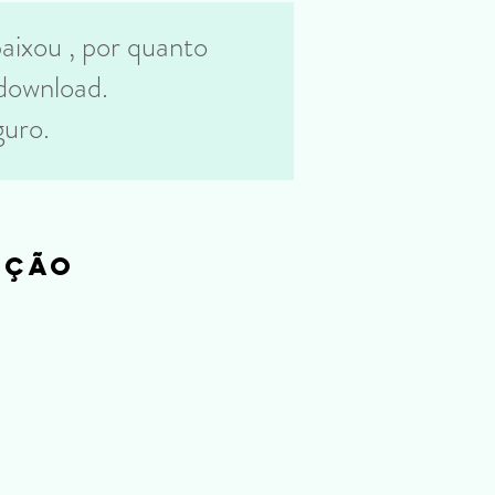
aixou , por quanto
 download.
guro.
eção