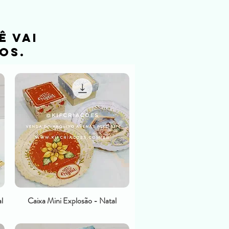
ê vai
os.
l
Caixa Mini Explosão - Natal