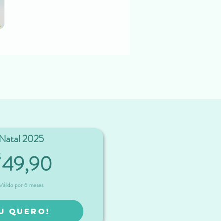
Natal 2025
49,90R$
49,90
$
Válido por 6 meses
U QUERO!