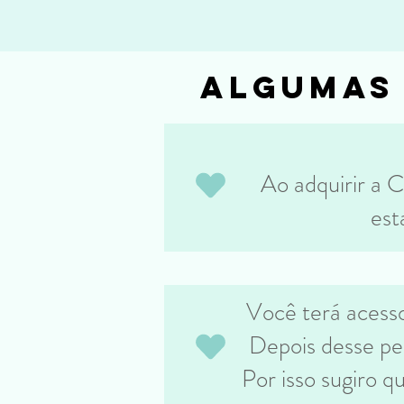
algumas
Ao adquirir a C
est
Você terá acesso
Depois desse per
Por isso sugiro 