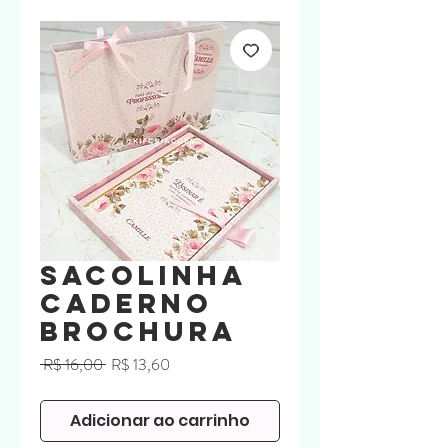
Sacolinha
caderno
brochura
Preço
Preço
 R$ 16,00 
R$ 13,60
normal
promocional
Adicionar ao carrinho