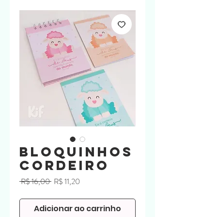
Bloquinhos
Cordeiro
Preço
Preço
 R$ 16,00 
R$ 11,20
normal
promocional
Adicionar ao carrinho