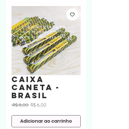
Caixa
Caneta -
Brasil
Preço
Preço
 R$ 8,00 
R$ 6,00
normal
promocional
Adicionar ao carrinho