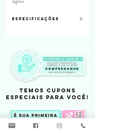
digitais.
Especificações
Quantidade de folhas:
4 em 1 folhas A4
Material usado:
offset 240
Tamanho
TEMOS CUPONS
ESPECIAIS PARA VOCÊ!