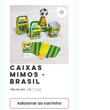
Caixas
Mimos -
Brasil
Preço
Preço
 R$ 16,80 
R$ 12,60
normal
promocional
Adicionar ao carrinho