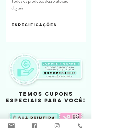
Todos os produtos desse site são
digitais.
Especificações
Quantidade de folhas:
2 em 1 olha
Material usado:
offset 240
Tamanho
TEMOS CUPONS
ESPECIAIS PARA VOCÊ!