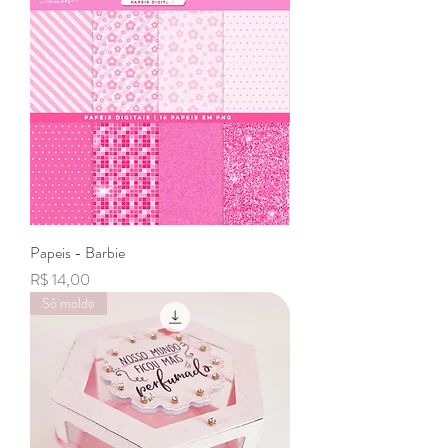
Papeis - Barbie
Preço
R$ 14,00
Só molde