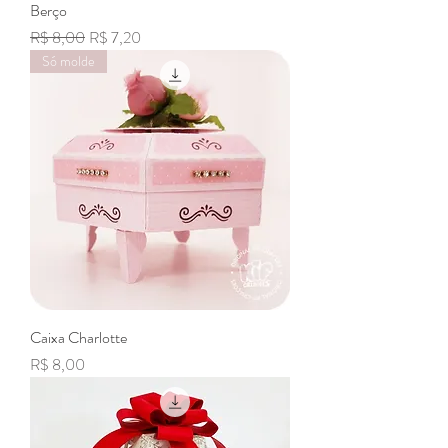
Berço
Preço normal
Preço promocional
R$ 8,00
R$ 7,20
Só molde
Caixa Charlotte
Preço
R$ 8,00