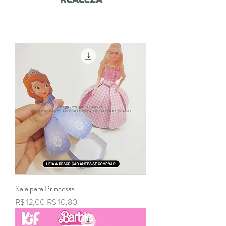
Saia para Princesas
Preço normal
Preço promocional
R$ 12,00
R$ 10,80