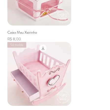
Caixa Meu Xeirinho
Preço
R$ 8,00
Só molde