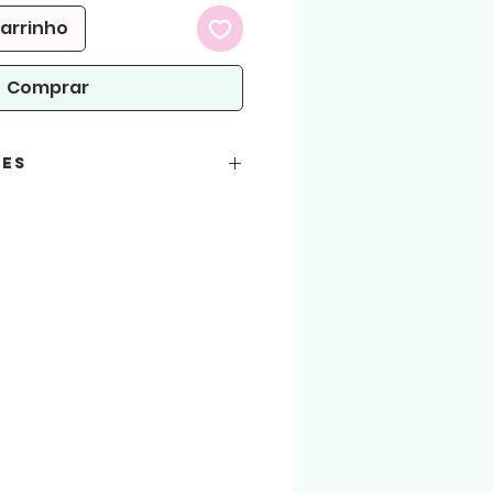
carrinho
Comprar
ões
 PNG