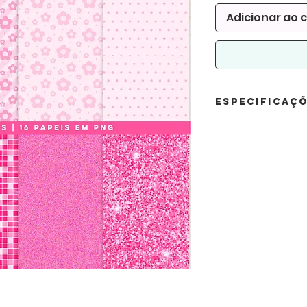
Adicionar ao 
Especificaç
Conteúdo:
18 papéis
Formatos:
Arquivo de Papéis: