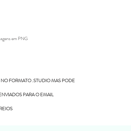
Não enviamos para e
Todos os produtos ve
Eline Lima, no enta
como seu.
A compra do arquivo 
alguma, de vender, d
magens em PNG
totalmente ou em par
sociais ou qualquer 
compartilhamento da
configura pirataria, 
Você não pode compr
depois comercializar
Não fazemos reembols
 NO FORMATO .STUDIO MAS PODE
como realizar a devo
Não fazemos a troca
depois de ter sido l
ENVIADOS PARA O EMAIL
Caso tenha duvida ou di
REIOS
contato pelo o email
kifcriacoes@gmail.com.