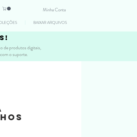
Minha Conta
OLEÇÕES
BAIXAR ARQUIVOS
s!
 de produtos digitais,
 com o suporte.
a
nhos