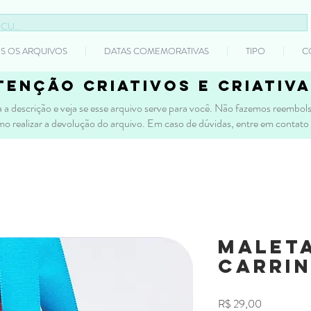
S OS ARQUIVOS
DATAS COMEMORATIVAS
TIPO
C
tenção criativos e criativa
 a descrição e veja se esse arquivo serve para você. Não fazemos reembolso
mo realizar a devolução do arquivo. Em caso de dúvidas, entre em contato
Malet
Carri
Preço
R$ 29,00