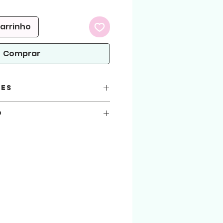
carrinho
Comprar
ões
o
G, PDF, PRINTABLE e imagens em
você está automaticamente concordando
seguir.
, acetato
 atenção!
arquivos aqui comprados, sejam usados
x 5
.
ialização do produto físico. (Produto
s
 A4
 arquivo será liberado para download na
 enviado para o email cadastrado na loja.