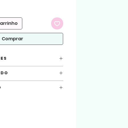
carrinho
Comprar
ões
ado
x C x A)
o
você está automaticamente concordando
seguir.
 atenção!
arquivos aqui comprados, sejam usados
.