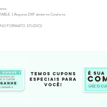
É permitido a comerc
pronto)
utros.
Após a confirmação o
BLE. ( Arquivos DXF abrem no Corel e no
pagina da loja e será
Não enviamos para e
Todos os produtos ve
NO FORMATO .STUDIO)
Eline Lima, no enta
como seu.
A compra do arquivo 
alguma, de vender, d
totalmente ou em par
sociais ou qualquer 
compartilhamento da
configura pirataria, 
Você não pode compr
TEMOS CUPONS
depois comercializar
ESPECIAIS PARA
Não fazemos reembols
VOCÊ!
como realizar a devo
Não fazemos a troca
depois de ter sido l
Caso tenha duvida ou di