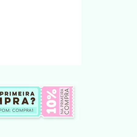
ialização do produto físico. (Produto
 arquivo será liberado para download na
 enviado para o email cadastrado na loja.
ndereço físico.
ndidos na loja foi criado e pertencem a
nto não podem ser modificado e vendido
não te dá o direito, em hipótese
oar ou compartilhar esses arquivos
tes, seja por meio físico, em redes
outro site de venda ou
 internet. Qualquer um desses atos
na qual é crime.
ar o arquivo modificar o arquivo e
 ou doar.
o de produtos digitais, pois não há
lução do arquivo.
 de arquivos comprados por engano
iberado para download.
ficuldade para baixar o arquivo entre em