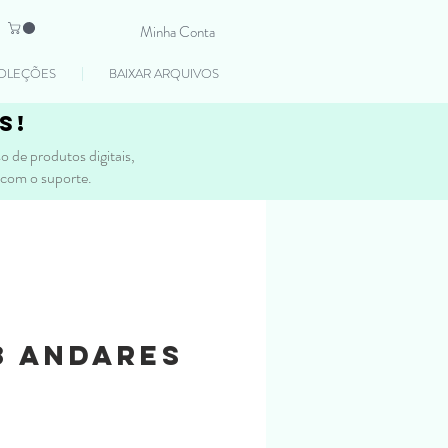
Minha Conta
OLEÇÕES
BAIXAR ARQUIVOS
s!
 de produtos digitais,
 com o suporte.
3 andares
reço
romocional