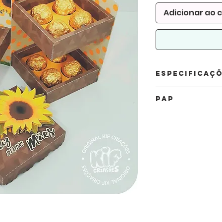
Adicionar ao 
Especificaç
Arquivo:
DXF, SVG 
PAP
ARTE INCLUSA
Quantidade de folh
Para assistir os videos 
12
no YouTube .
Tamanho
Clique Aqui
10,5 x 10,5 x 15,