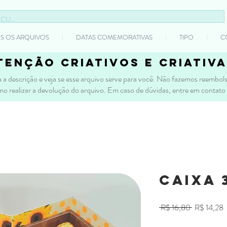
S OS ARQUIVOS
DATAS COMEMORATIVAS
TIPO
C
tenção criativos e criativa
 a descrição e veja se esse arquivo serve para você. Não fazemos reembolso
mo realizar a devolução do arquivo. Em caso de dúvidas, entre em contato
Caixa 
Preço
P
 R$ 16,80 
R$ 14,28
normal
p