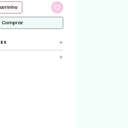
carrinho
Comprar
ões
e PDF
as
com o pap dos arquivos acesse nosso canal
5