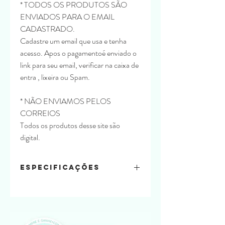
* TODOS OS PRODUTOS SÃO
ENVIADOS PARA O EMAIL
CADASTRADO.
Cadastre um email que usa e tenha
acesso. Apos o pagamentoé enviado o
link para seu email, verificar na caixa de
entra , lixeira ou Spam.
* NÃO ENVIAMOS PELOS
CORREIOS
Todos os produtos desse site são
digital.
Especificações
ARTE INCLUSA
Formatos :
DXF, SVG, PDF, PRINTABLE
e imagens em PNG
Material: