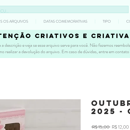
S OS ARQUIVOS
DATAS COMEMORATIVAS
TIPO
C
tenção criativos e criativa
 a descrição e veja se esse arquivo serve para você. Não fazemos reembolso
mo realizar a devolução do arquivo. Em caso de dúvidas, entre em contato
Outub
2025 -
Preço
 R$ 15,00 
R$ 12,00