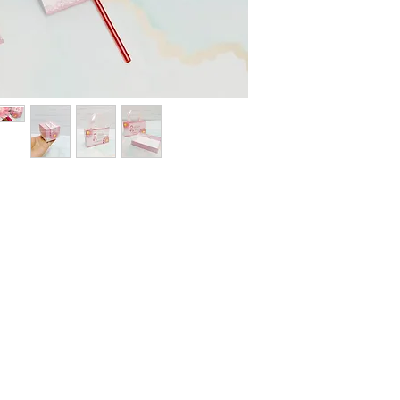
Não enviamos para e
Todos os produtos ve
Eline Lima, no enta
como seu.
A compra do arquivo 
alguma, de vender, d
totalmente ou em par
sociais ou qualquer 
compartilhamento da
configura pirataria, 
Você não pode compr
depois comercializar
Não fazemos reembols
como realizar a devo
Não fazemos a troca
depois de ter sido l
Caso tenha duvida ou di
contato pelo o email
kifcriacoes@gmail.com.