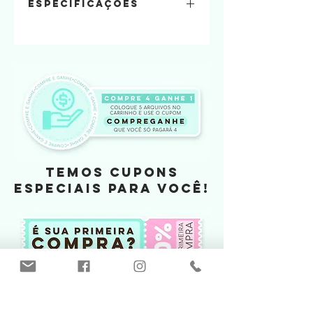
Especificações
ARTE INCLUSA
Formatos :
DXF, SVG, PDF, PRINTABLE
e imagens em PNG
Material:
Papel offset 240
Tamanho:
?
Quantidade de folhas:
?
Veja o PAP da montagem em nosso canal
TEMOS CUPONS
no YouTube
ESPECIAIS PARA VOCÊ!
Canal Kif Criações