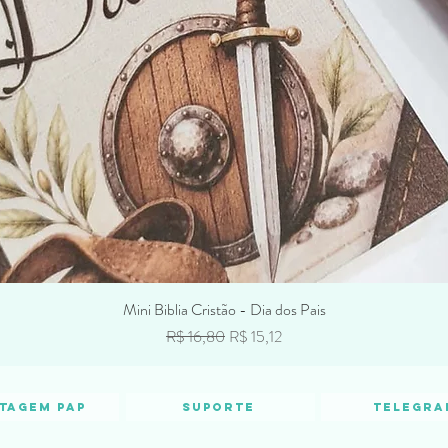
Mini Biblia Cristão - Dia dos Pais
Preço normal
Preço promocional
R$ 16,80
R$ 15,12
tagem PAP
Suporte
Telegra