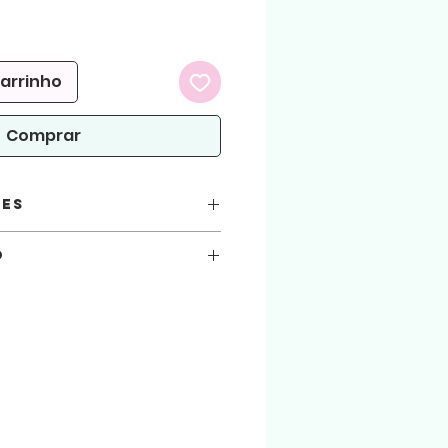
carrinho
Comprar
ões
o
você está automaticamente concordando
seguir.
 atenção!
arquivos aqui comprados, sejam usados
.
ialização do produto físico. (Produto
 arquivo será liberado para download na