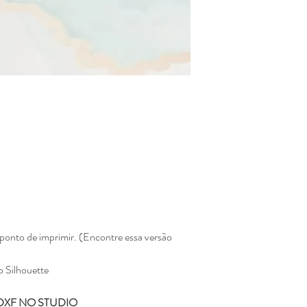
pagina da loja e será
Não enviamos para e
Todos os produtos ve
Eline Lima, no enta
como seu.
A compra do arquivo 
alguma, de vender, d
totalmente ou em par
sociais ou qualquer 
compartilhamento da
configura pirataria, 
Você não pode compr
depois comercializar
Não fazemos reembols
como realizar a devo
Não fazemos a troca
ponto de imprimir. (Encontre essa versão
depois de ter sido l
Caso tenha duvida ou di
o Silhouette
contato pelo o email
kifcriacoes@gmail.com.
DXF NO STUDIO