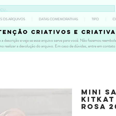
S OS ARQUIVOS
DATAS COMEMORATIVAS
TIPO
C
tenção criativos e criativa
 a descrição e veja se esse arquivo serve para você. Não fazemos reembolso
mo realizar a devolução do arquivo. Em caso de dúvidas, entre em contato
Mini S
KitKat
Rosa 2