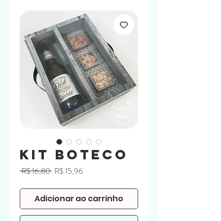
Kit Boteco
Preço
Preço
 R$ 16,80 
R$ 15,96
normal
promocional
Adicionar ao carrinho