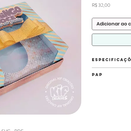
Preço
R$ 32,00
Adicionar ao 
Especificaç
Arquivo:
DXF, SVG 
PAP
ARTE NÃO INCLU
Quantidade de folh
Para assistir os videos 
350g
no YouTube .
6 folhas A4
Clique Aqui
250g
5 folhas A4
150g
4 folhas A4
Tamanho 350g