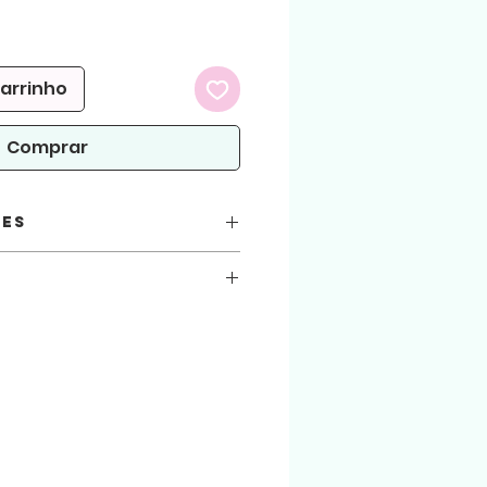
carrinho
Comprar
ões
e PDF
SA
as
com o pap dos arquivos acesse nosso canal