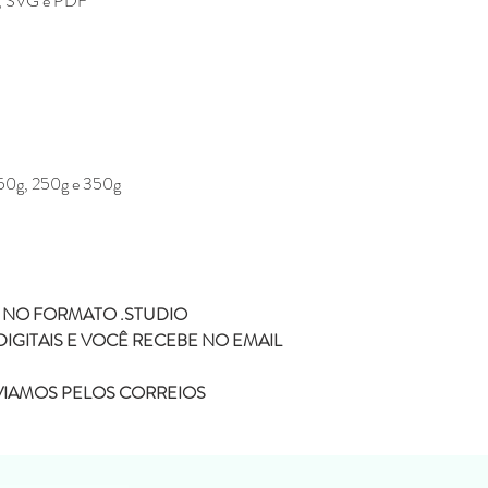
F, SVG e PDF
19,5 x 19,5 x 8
Tamanho 250g
15 x 15 x 7
Tamanho 150g
12,5 x 12,5 x 6
Tipo:
A4
 150g, 250g e 350g
 NO FORMATO .STUDIO
IGITAIS E VOCÊ RECEBE NO EMAIL
NVIAMOS PELOS CORREIOS