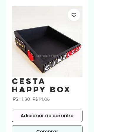
Cesta
Happy Box
Preço
Preço
 R$ 14,80 
R$ 14,06
normal
promocional
Adicionar ao carrinho
Comprar