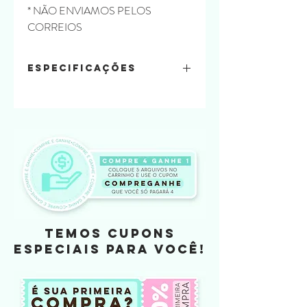
* NÃO ENVIAMOS PELOS
CORREIOS
Especificações
ARTE NÃO INCLUSA
Formatos :
DXF, SVG E PDF
( NÃO TEM
VERSÃO PRA TESOURETE)
Material:
Color Plus 240
Papel Paraná
Tamanho:
Cesta parte interna: 26 x 24
Quantidade de folha A4:
6 folhas a4
TEMOS CUPONS
ESPECIAIS PARA VOCÊ!