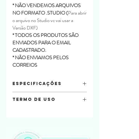
* NÃO VENDEMOS ARQUIVOS
NO FORMATO .STUDIO (
Para abrir
o arquivo no Studio vc vai usar a
Versão DXF)
* TODOS OS PRODUTOS SÃO
ENVIADOS PARA O EMAIL
CADASTRADO.
* NÃO ENVIAMOS PELOS
CORREIOS
Especificações
Material
Termo de uso
Offset 240
Tamanho:
Na compra do arquivo você está
Parte Interna: 18 x 14,2 x 4
automaticamente concordando com os
Quantidade de folhas:
termos de uso a seguir.
6 folha A4
Por favor, leia tudo com atenção!
É permitido que os arquivos aqui