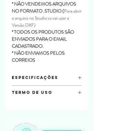
* NÃO VENDEMOS ARQUIVOS
NO FORMATO .STUDIO (
Para abrir
o arquivo no Studio vc vai usar a
Versão DXF)
* TODOS OS PRODUTOS SÃO
ENVIADOS PARA O EMAIL
CADASTRADO.
* NÃO ENVIAMOS PELOS
CORREIOS
Especificações
Material
Termo de uso
Papel color plus
Tamanho:
Na compra do arquivo você está
Parte Interna: 17,5 x 6,8 x 4
automaticamente concordando com os
Quantidade de folhas:
termos de uso a seguir.
6 folha A4
Por favor, leia tudo com atenção!
É permitido que os arquivos aqui