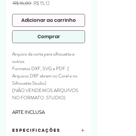
Preço
Preço
 R$ 16,80 
R$ 15,12
normal
promocional
Adicionar ao carrinho
Comprar
Arquivo de corte para silhouette e
outros.
Formatos DXF, SVG e PDF. (
Arquivos DXF abrem no Corel e no
Silhouette Studio)
(NÃO VENDEMOS ARQUIVOS
NO FORMATO .STUDIO)
ARTE INCLUSA
Especificações