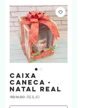
Caixa
Caneca -
Natal Real
Preço
Preço
 R$ 16,80 
R$ 8,40
normal
promocional