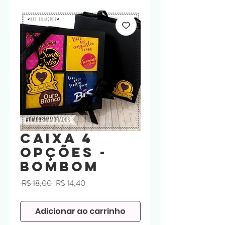
Caixa 4
Opções -
Bombom
Preço
Preço
 R$ 18,00 
R$ 14,40
normal
promocional
Adicionar ao carrinho