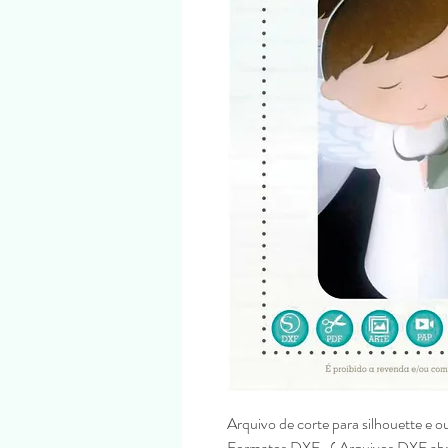
Arquivo de corte para silhouette e o
Formatos DXF . ( Arquivos DXF abr