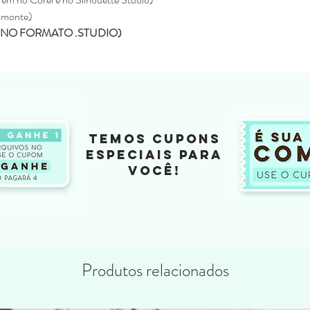
pagina da loja e será
 monte)
Não enviamos para e
NO FORMATO .STUDIO)
Todos os produtos ve
Eline Lima, no enta
como seu.
A compra do arquivo 
alguma, de vender, d
totalmente ou em par
sociais ou qualquer 
compartilhamento da
TEMOS CUPONS
configura pirataria, 
ESPECIAIS PARA
Você não pode compr
VOCÊ!
depois comercializar
Não fazemos reembols
como realizar a devo
Não fazemos a troca
depois de ter sido l
Produtos relacionados
Caso tenha duvida ou di
contato pelo o email
kifcriacoes@gmail.com.