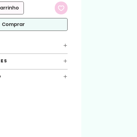
carrinho
Comprar
E
ratuito coloque no carrinho e utilize o
ões
x 12
o
você está automaticamente concordando
m o arquivo:
CorelDraw e Silhouette
seguir.
 atenção!
arquivos aqui comprados, sejam usados
.
ialização do produto físico. (Produto
 arquivo será liberado para download na