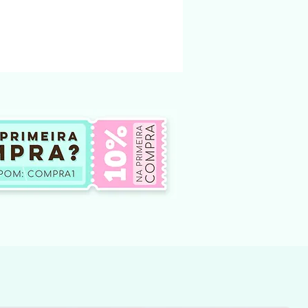
 enviado para o email cadastrado na loja.
ndereço físico.
ndidos na loja foi criado e pertencem a
nto não podem ser modificado e vendido
não te dá o direito, em hipótese
oar ou compartilhar esses arquivos
tes, seja por meio físico, em redes
outro site de venda ou
 internet. Qualquer um desses atos
na qual é crime.
ar o arquivo modificar o arquivo e
 ou doar.
o de produtos digitais, pois não há
lução do arquivo.
 de arquivos comprados por engano
iberado para download.
ficuldade para baixar o arquivo entre em