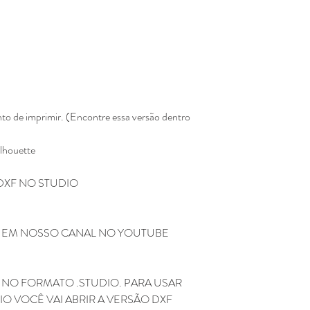
Não enviamos para e
Todos os produtos ve
Eline Lima, no enta
como seu.
A compra do arquivo 
alguma, de vender, d
totalmente ou em par
sociais ou qualquer 
to de imprimir. (Encontre essa versão dentro
compartilhamento da
configura pirataria, 
ilhouette
Você não pode compr
depois comercializar
Não fazemos reembols
DXF NO STUDIO
como realizar a devo
Não fazemos a troca
depois de ter sido l
M EM NOSSO CANAL NO YOUTUBE
Caso tenha duvida ou di
contato pelo o email
kifcriacoes@gmail.com.
NO FORMATO .STUDIO. PARA USAR
O VOCÊ VAI ABRIR A VERSÃO DXF