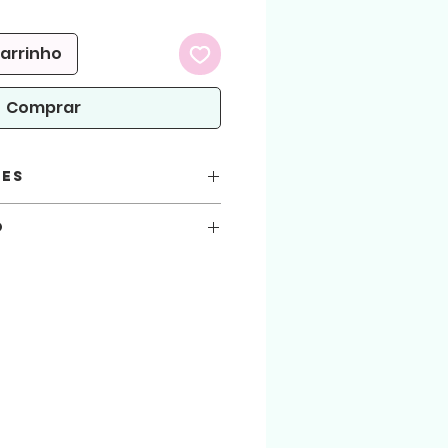
carrinho
Comprar
ões
as:
o
você está automaticamente concordando
seguir.
 atenção!
arquivos aqui comprados, sejam usados
.
ialização do produto físico. (Produto
 arquivo será liberado para download na
 enviado para o email cadastrado na loja.