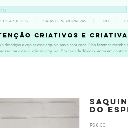
S OS ARQUIVOS
DATAS COMEMORATIVAS
TIPO
C
tenção criativos e criativa
 a descrição e veja se esse arquivo serve para você. Não fazemos reembolso
mo realizar a devolução do arquivo. Em caso de dúvidas, entre em contato
Saquin
do Esp
Preço
R$ 8,00