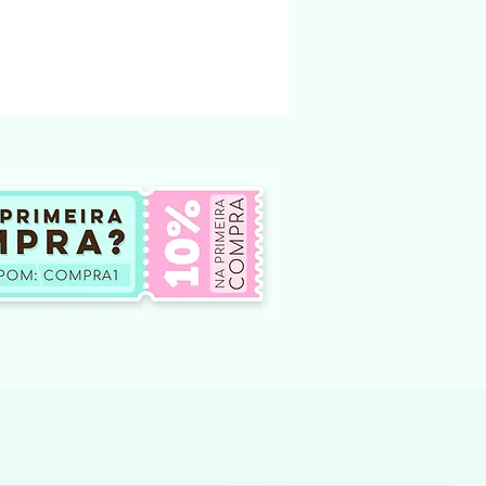
 enviado para o email cadastrado na loja.
ndereço físico.
ndidos na loja foi criado e pertencem a
nto não podem ser modificado e vendido
não te dá o direito, em hipótese
oar ou compartilhar esses arquivos
tes, seja por meio físico, em redes
outro site de venda ou
 internet. Qualquer um desses atos
na qual é crime.
ar o arquivo modificar o arquivo e
 ou doar.
o de produtos digitais, pois não há
lução do arquivo.
 de arquivos comprados por engano
iberado para download.
ficuldade para baixar o arquivo entre em