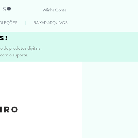
Minha Conta
OLEÇÕES
BAIXAR ARQUIVOS
s!
 de produtos digitais,
 com o suporte.
iro