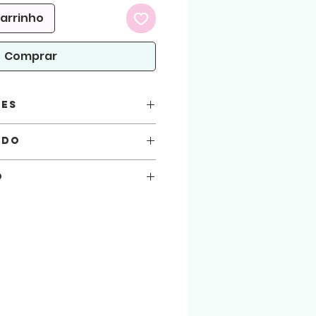
carrinho
Comprar
ões
F
ado
) 3cm altura
o
m o arquivo:
CorelDraw e Silhouette
você está automaticamente concordando
seguir.
SA
 atenção!
arquivos aqui comprados, sejam usados
.
ialização do produto físico. (Produto
 arquivo será liberado para download na