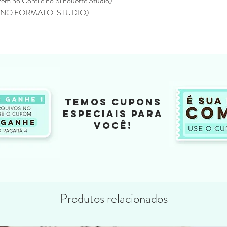
em no Corel e no Silhouette Studio)
pagina da loja e será
NO FORMATO .STUDIO)
Não enviamos para e
Todos os produtos ve
Eline Lima, no enta
como seu.
A compra do arquivo 
alguma, de vender, d
totalmente ou em par
sociais ou qualquer 
compartilhamento da
TEMOS CUPONS
configura pirataria, 
ESPECIAIS PARA
Você não pode compr
VOCÊ!
depois comercializar
Não fazemos reembols
como realizar a devo
Não fazemos a troca
depois de ter sido l
Produtos relacionados
Caso tenha duvida ou di
contato pelo o email
kifcriacoes@gmail.com.