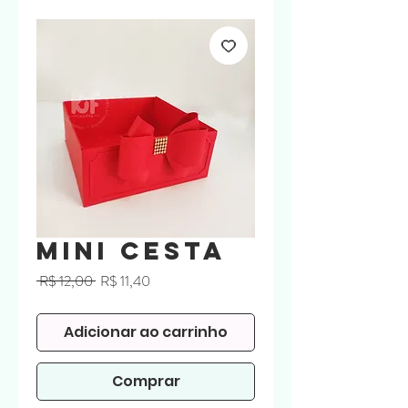
Mini Cesta
Preço
Preço
 R$ 12,00 
R$ 11,40
normal
promocional
Adicionar ao carrinho
Comprar