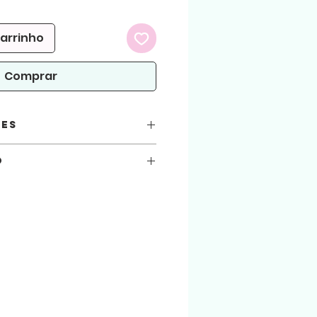
romocional
carrinho
Comprar
ões
o
você está automaticamente concordando
seguir.
 atenção!
Livrinho) offset 120
arquivos aqui comprados, sejam usados
: Caixa 1, Base 1, Livrinho 1
.
ialização do produto físico. (Produto
 arquivo será liberado para download na
 enviado para o email cadastrado na loja.