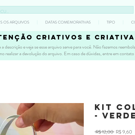
S OS ARQUIVOS
DATAS COMEMORATIVAS
TIPO
C
tenção criativos e criativa
 a descrição e veja se esse arquivo serve para você. Não fazemos reembolso
mo realizar a devolução do arquivo. Em caso de dúvidas, entre em contato
Kit Co
- VERD
Preço
P
 R$ 12,00 
R$ 9,60