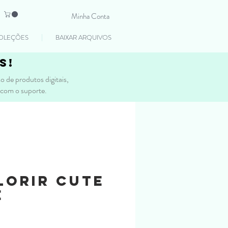
Minha Conta
OLEÇÕES
BAIXAR ARQUIVOS
s!
 de produtos digitais,
 com o suporte.
lorir Cute
E
reço