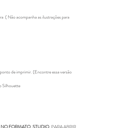
Não enviamos para e
Todos os produtos ve
Eline Lima, no enta
era ( Não acompanha as ilustrações para
como seu.
A compra do arquivo 
alguma, de vender, d
totalmente ou em par
sociais ou qualquer 
compartilhamento da
configura pirataria, 
Você não pode compr
depois comercializar
ponto de imprimir. (Encontre essa versão
Não fazemos reembols
como realizar a devo
o Silhouette
Não fazemos a troca
depois de ter sido l
Caso tenha duvida ou di
contato pelo o email
kifcriacoes@gmail.com.
 NO FORMATO .STUDIO.
PARA ABRIR