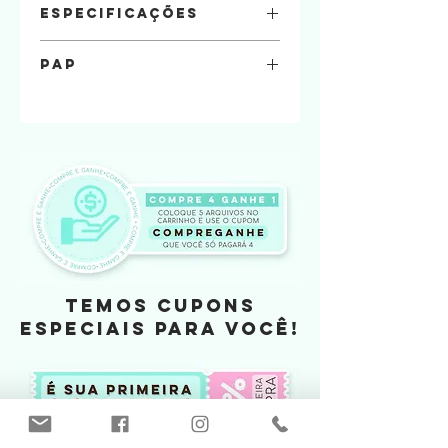
Especificações
Quantidade de folhas
PAP
8 Folhas A4: Estojo
Tamanho
Para assistir os videos com o pap dos
Caixa : 20,5 x 15,5 x 2,5
arquivos acesse nosso canal no YouTube .
Clique Aqui
TEMOS CUPONS
ESPECIAIS PARA VOCÊ!