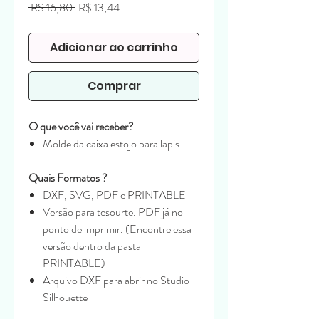
Preço
Preço
 R$ 16,80 
R$ 13,44
normal
promocional
Adicionar ao carrinho
Comprar
O que você vai receber?
Molde da caixa estojo para lapis
Quais Formatos ?
DXF, SVG, PDF e PRINTABLE
Versão para tesourte. PDF já no
ponto de imprimir. (Encontre essa
versão dentro da pasta
PRINTABLE)
Arquivo DXF para abrir no Studio
Silhouette