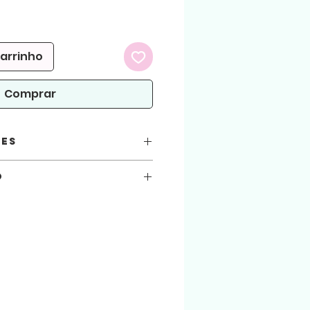
reço
romocional
carrinho
Comprar
ões
o
você está automaticamente concordando
seguir.
 atenção!
arquivos aqui comprados, sejam usados
.
ialização do produto físico. (Produto
 arquivo será liberado para download na