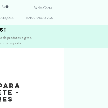
Minha Conta
OLEÇÕES
BAIXAR ARQUIVOS
s!
 de produtos digitais,
 com o suporte.
para
te -
res