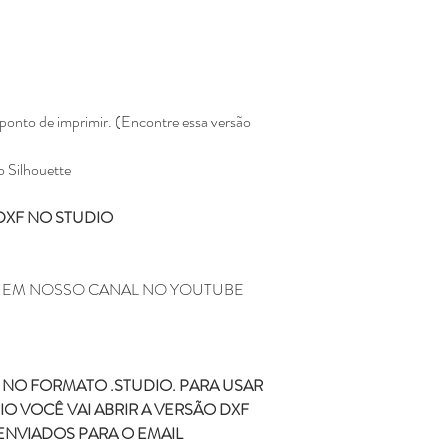
pagina da loja e será
Não enviamos para e
Todos os produtos ve
Eline Lima, no enta
como seu.
A compra do arquivo 
ponto de imprimir. (Encontre essa versão
alguma, de vender, d
totalmente ou em par
o Silhouette
sociais ou qualquer 
compartilhamento da
DXF NO STUDIO
configura pirataria, 
Você não pode compr
depois comercializar
Não fazemos reembols
M EM NOSSO CANAL NO YOUTUBE
como realizar a devo
Não fazemos a troca
depois de ter sido l
NO FORMATO .STUDIO. PARA USAR
Caso tenha duvida ou di
O VOCÊ VAI ABRIR A VERSÃO DXF
contato pelo o email
ENVIADOS PARA O EMAIL
kifcriacoes@gmail.com.