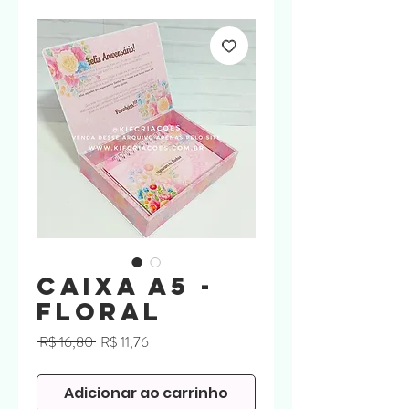
Caixa A5 -
Floral
Preço
Preço
 R$ 16,80 
R$ 11,76
normal
promocional
Adicionar ao carrinho