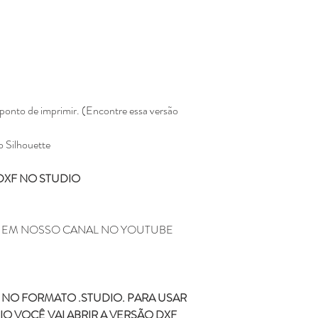
Não enviamos para e
Todos os produtos ve
Eline Lima, no enta
como seu.
A compra do arquivo 
alguma, de vender, d
totalmente ou em par
sociais ou qualquer 
ponto de imprimir. (Encontre essa versão
compartilhamento da
configura pirataria, 
o Silhouette
Você não pode compr
depois comercializar
DXF NO STUDIO
Não fazemos reembols
como realizar a devo
Não fazemos a troca
depois de ter sido l
M EM NOSSO CANAL NO YOUTUBE
Caso tenha duvida ou di
contato pelo o email
kifcriacoes@gmail.com.
NO FORMATO .STUDIO. PARA USAR
O VOCÊ VAI ABRIR A VERSÃO DXF