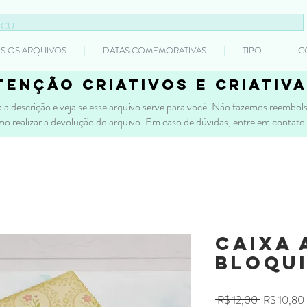
S OS ARQUIVOS
DATAS COMEMORATIVAS
TIPO
C
tenção criativos e criativa
 a descrição e veja se esse arquivo serve para você. Não fazemos reembolso
mo realizar a devolução do arquivo. Em caso de dúvidas, entre em contato
Caixa 
bloqui
Preço
 R$ 12,00 
R$ 10,80