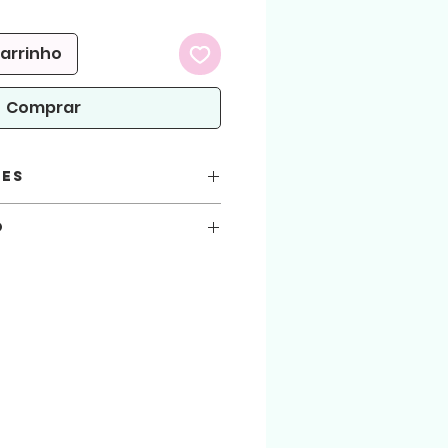
promocional
carrinho
Comprar
ões
as:
o
você está automaticamente concordando
seguir.
 atenção!
5
arquivos aqui comprados, sejam usados
.
ialização do produto físico. (Produto
 arquivo será liberado para download na
 enviado para o email cadastrado na loja.