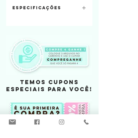
Especificações
Quantidade de folhas:
4 folhas A4
Material usado:
papel offset 240
Papel parana
Tamanho
14,5 x 22,5 x 6
TEMOS CUPONS
ESPECIAIS PARA VOCÊ!