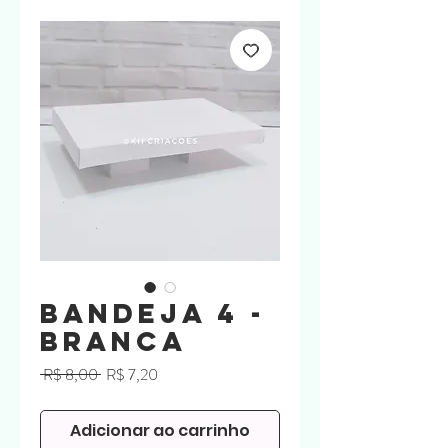
Bandeja 4 -
BRANCA
Preço
Preço
 R$ 8,00 
R$ 7,20
normal
promocional
Adicionar ao carrinho