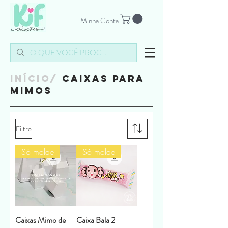
Minha Conta
INÍCIO/
caixas parA
mimos
Filtro
Só molde
Só molde
Caixas Mimo de
Caixa Bala 2