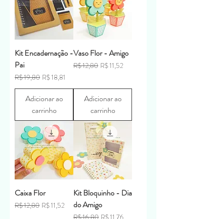
Kit Encadernação -
Vaso Flor - Amigo
Pai
Preço normal
Preço promocional
R$ 12,80
R$ 11,52
Preço normal
Preço promocional
R$ 19,80
R$ 18,81
Adicionar ao
Adicionar ao
carrinho
carrinho
Caixa Flor
Kit Bloquinho - Dia
do Amigo
Preço normal
Preço promocional
R$ 12,80
R$ 11,52
Preço normal
Preço promocional
R$ 16,80
R$ 11,76