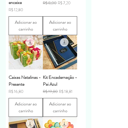
encaixe
Preço normal
Preço promocional
R$ 8,00
R$ 7,20
Preço
R$ 12,80
Adicionar ao
Adicionar ao
carrinho
carrinho
Caixas Natalinas -
Kit Encadernação -
Presente
Pai Azul
Preço
Preço normal
Preço promocional
R$ 16,80
R$ 19,80
R$ 18,81
Adicionar ao
Adicionar ao
carrinho
carrinho