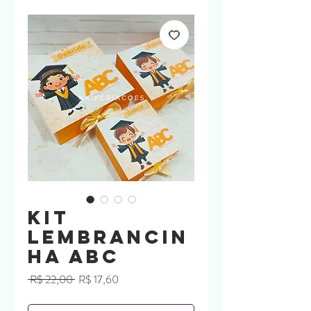
Kit
Lembrancin
ha ABC
Preço
Preço
 R$ 22,00 
R$ 17,60
normal
promocional