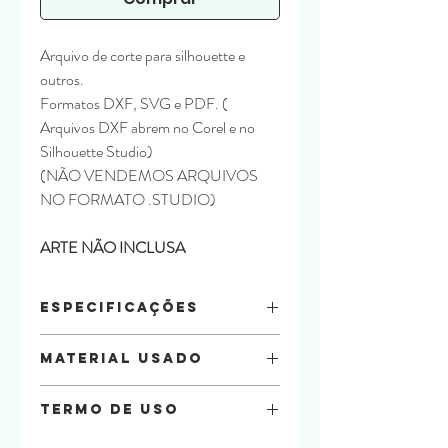
Arquivo de corte para silhouette e
outros.
Formatos DXF, SVG e PDF. (
Arquivos DXF abrem no Corel e no
Silhouette Studio)
(NÃO VENDEMOS ARQUIVOS
NO FORMATO .STUDIO)
ARTE NÃO INCLUSA
Especificações
ARTE NÃO INCLUSA
Material Usado
Tamanhos
• Caixa P :
8,5 x 8,5 x 2
Papel Offset 180g
• Caixa M :
11 x 11 x 2
Termo de uso
Na compra do arquivo você está