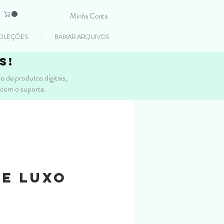
Minha Conta
OLEÇÕES
BAIXAR ARQUIVOS
s!
 de produtos digitais,
 com o suporte.
e Luxo