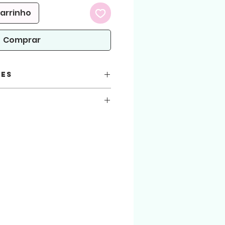
carrinho
Comprar
ões
e PDF
SA
as
com o pap dos arquivos acesse nosso canal
,5
7 x 4
x 7 x 6