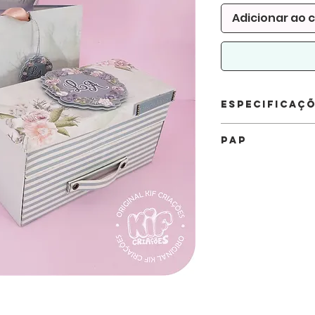
Adicionar ao 
Especificaç
Arquivo:
DXF, SVG 
PAP
ARTE NÃO INCLU
Quantidade de folh
Para assistir os videos 
Caixa 12 Folhas A4
no YouTube .
Sacola 4 Folhas A4
Clique Aqui
Tamanho
Caixa: 10,5 x 9 x 20
Caixa interna 18,5 x 
Gaveta interna 18,5 