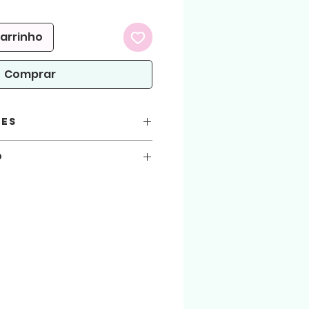
promocional
carrinho
Comprar
ões
o
você está automaticamente concordando
seguir.
 atenção!
arquivos aqui comprados, sejam usados
.
ialização do produto físico. (Produto
 arquivo será liberado para download na
 enviado para o email cadastrado na loja.