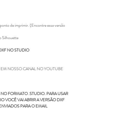
Não enviamos para e
Todos os produtos ve
Eline Lima, no enta
como seu.
A compra do arquivo 
ponto de imprimir. (Encontre essa versão
alguma, de vender, d
totalmente ou em par
o Silhouette
sociais ou qualquer 
compartilhamento da
DXF NO STUDIO
configura pirataria, 
Você não pode compr
depois comercializar
Não fazemos reembols
M EM NOSSO CANAL NO YOUTUBE
como realizar a devo
Não fazemos a troca
depois de ter sido l
NO FORMATO .STUDIO. PARA USAR
Caso tenha duvida ou di
contato pelo o email
O VOCÊ VAI ABRIR A VERSÃO DXF
kifcriacoes@gmail.com.
ENVIADOS PARA O EMAIL