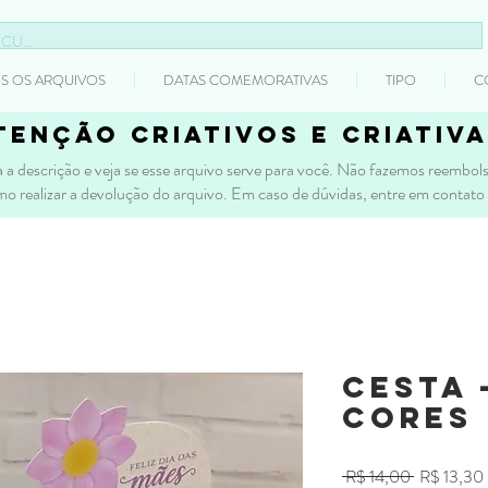
S OS ARQUIVOS
DATAS COMEMORATIVAS
TIPO
C
tenção criativos e criativa
 a descrição e veja se esse arquivo serve para você. Não fazemos reembolso
mo realizar a devolução do arquivo. Em caso de dúvidas, entre em contato
Cesta 
CORES
Preço
 R$ 14,00 
R$ 13,30