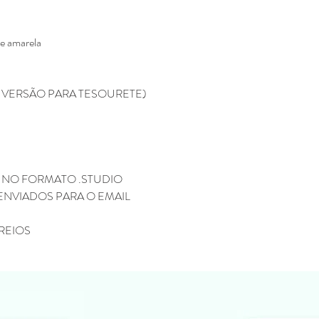
Não enviamos para e
Todos os produtos ve
Eline Lima, no enta
 e amarela
como seu.
A compra do arquivo 
alguma, de vender, d
A VERSÃO PARA TESOURETE)
totalmente ou em par
sociais ou qualquer 
compartilhamento da
configura pirataria, 
Você não pode compr
depois comercializar
 NO FORMATO .STUDIO
Não fazemos reembols
ENVIADOS PARA O EMAIL
como realizar a devo
Não fazemos a troca
depois de ter sido l
REIOS
Caso tenha duvida ou di
contato pelo o email
kifcriacoes@gmail.com.