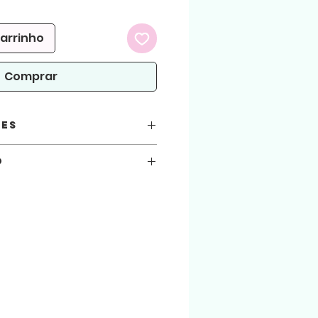
romocional
carrinho
Comprar
ões
o
 PDF e PRINTABLE(Versão para
você está automaticamente concordando
seguir.
 atenção!
arquivos aqui comprados, sejam usados
.
:
ialização do produto físico. (Produto
 arquivo será liberado para download na
 enviado para o email cadastrado na loja.