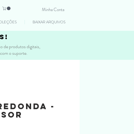
Minha Conta
OLEÇÕES
BAIXAR ARQUIVOS
s!
 de produtos digitais,
 com o suporte.
Redonda -
ssor
reço