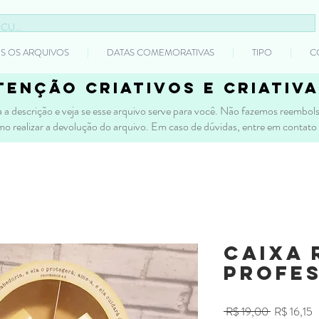
S OS ARQUIVOS
DATAS COMEMORATIVAS
TIPO
C
tenção criativos e criativa
 a descrição e veja se esse arquivo serve para você. Não fazemos reembolso
mo realizar a devolução do arquivo. Em caso de dúvidas, entre em contato
Caixa 
Profe
Preço
P
 R$ 19,00 
R$ 16,15